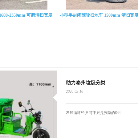
巡逻车 厂区设备巡检车 物业
双排 5 座敞开式电动观光车 景区园区
巡查代步车
步电瓶车 可定制配色
助力泰州垃圾分类
2020-03-10
发展循环经济 可不只是狭隘的&ld...