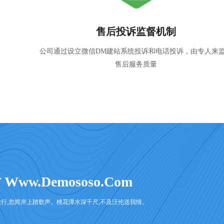
节假日无休制度
为保证客户系统的安全与稳定DM建站系统，我们在周末和
日都会轮休为客户提供售后支持
.demososo.com
行,忽闻岸上踏歌声。桃花潭水深千尺,不及汪伦送我情。