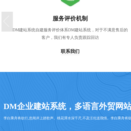
响应服务222222
我们通过QQ 939805498、只是测试一下哟只是测试一下哟只是测
试一下哟只是测试一下哟
查看更多
DM企业建站系统，多语言外贸网站 Www
李白乘舟将欲行,忽闻岸上踏歌声。桃花潭水深千尺,不及汪伦送我情。李白乘舟将欲